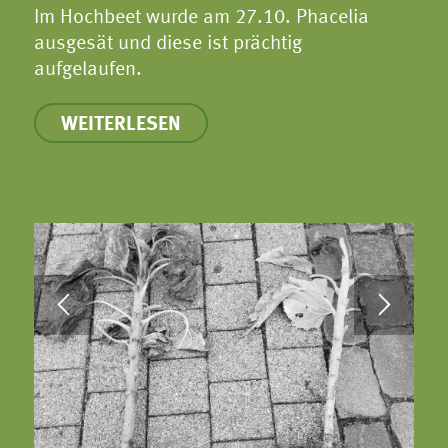
Im Hochbeet wurde am 27.10. Phacelia
ausgesät und diese ist prächtig
aufgelaufen.
WEITERLESEN