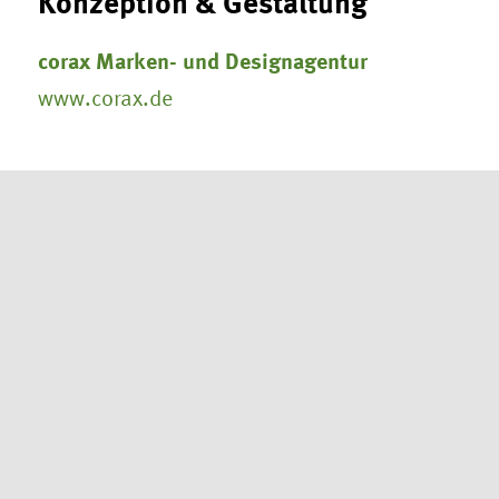
Konzeption & Gestaltung
corax Marken- und Designagentur
www.corax.de
Programmierung
Web and Host
www.web-and-host.de